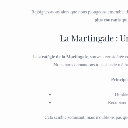
Rejoignez-nous alors que nous plongeons ensemble d
plus courants
qui 
La Martingale : Un
stratégie de la Martingale
La
, souvent considérée c
Nous nous demandons tous si cette métho
Principe
Double
Récupérer n
Cela semble séduisant, mais n’oublions pas que