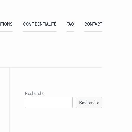
ITIONS
CONFIDENTIALITÉ
FAQ
CONTACT
Recherche
Recherche