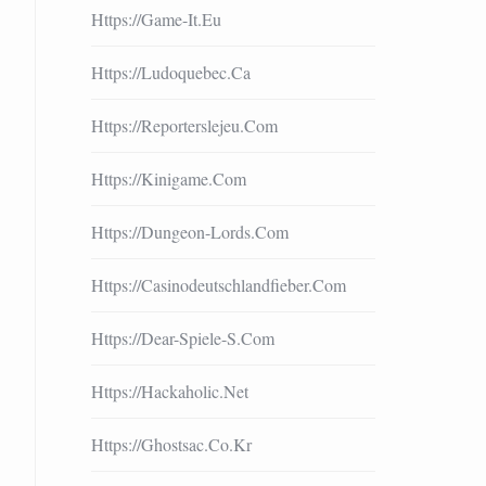
Https://game-It.eu
Https://ludoquebec.ca
Https://reporterslejeu.com
Https://kinigame.com
Https://dungeon-Lords.com
Https://casinodeutschlandfieber.com
Https://dear-Spiele-S.com
Https://hackaholic.net
Https://ghostsac.co.kr