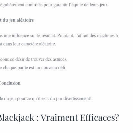
 régulièrement contrôlés pour garantir l’équité de leurs jeux.
t du jeu aléatoire
s une influence sur le résultat. Pourtant, l’attrait des machines à
t dans leur caractère aléatoire.
ons ce désir de trouver des astuces.
 chaque partie est un nouveau défi.
Conclusion
e du jeu pour ce qu’il est : du pur divertissement!
lackjack : Vraiment Efficaces?