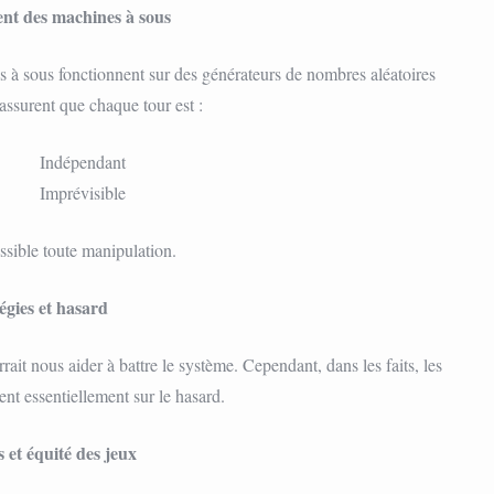
nt des machines à sous
s à sous fonctionnent sur des générateurs de nombres aléatoires
surent que chaque tour est :
Indépendant
Imprévisible
sible toute manipulation.
égies et hasard
ait nous aider à battre le système. Cependant, dans les faits, les
nt essentiellement sur le hasard.
 et équité des jeux