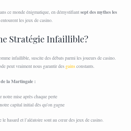
sept des mythes les
ans ce monde énigmatique, en démystifiant
entourent les jeux de casino.
e Stratégie Infaillible?
omme infaillible, suscite des débats parmi les joueurs de casino.
de peut vraiment nous garantir des
gains
constants.
 de la Martingale :
r notre mise après chaque perte
otre capital initial dès qu’on gagne
 le hasard et l’aléatoire sont au cœur des jeux de casino.