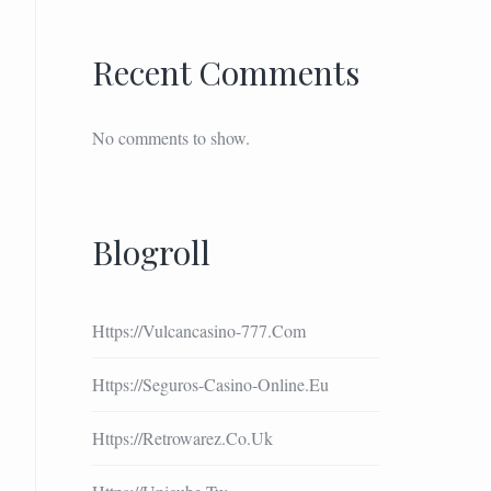
Recent Comments
No comments to show.
Blogroll
Https://vulcancasino-777.com
Https://seguros-Casino-Online.eu
Https://retrowarez.co.uk