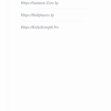
Https://samurai-Zero.jp
Https://ballplayers.jp
Https://kirkefestspill.no